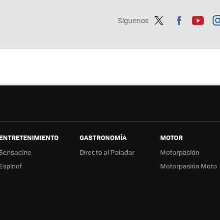
Síguenos
Twit
Fac
You
In
ter
ebo
tub
ag
ok
e
a
ENTRETENIMIENTO
GASTRONOMÍA
MOTOR
Sensacine
Directo al Paladar
Motorpasión
Espinof
Motorpasión Moto