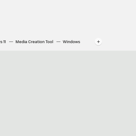
s 11
Media Creation Tool
Windows
indows
WhatsApp para ordenador