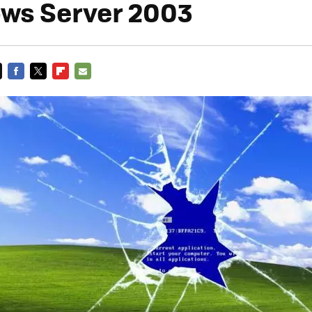
ws Server 2003
FACEBOOK
TWITTER
FLIPBOARD
E-
MAIL