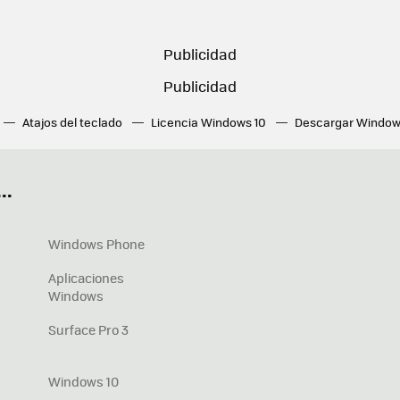
Atajos del teclado
Licencia Windows 10
Descargar Window
ué tarjeta gráfica tengo
Fórmulas Excel
DirectX
Fondos W
OneDrive
Nuevos Surface
..
Windows Phone
Aplicaciones
Windows
Surface Pro 3
Windows 10