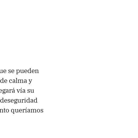
que se pueden
ide calma y
egará vía su
 deseguridad
tanto queríamos