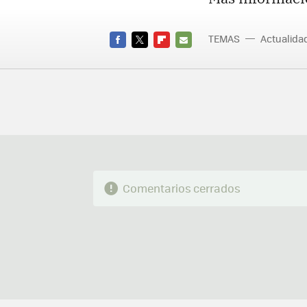
TEMAS
Actualid
FACEBOOK
TWITTER
FLIPBOARD
E-
MAIL
Comentarios cerrados