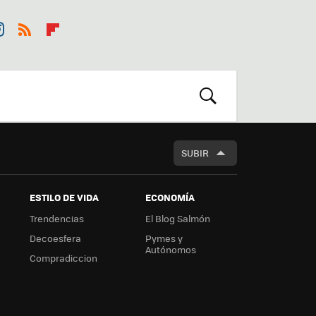
st
RSS
Flip
r
boa
m
rd
BUSCAR
SUBIR
ESTILO DE VIDA
ECONOMÍA
Trendencias
El Blog Salmón
Decoesfera
Pymes y
Autónomos
Compradiccion