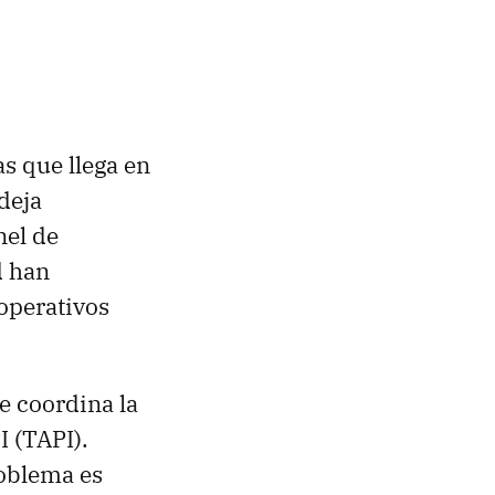
s que llega en
 deja
nel de
d han
operativos
e coordina la
I (TAPI).
roblema es