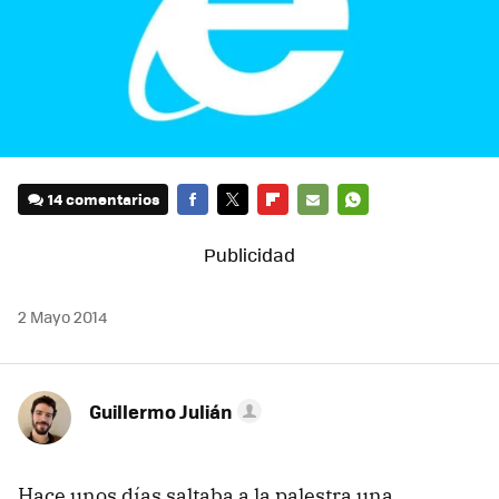
14 comentarios
FACEBOOK
TWITTER
FLIPBOARD
E-
WHATSAPP
MAIL
2 Mayo 2014
Guillermo Julián
Hace unos días saltaba a la palestra una