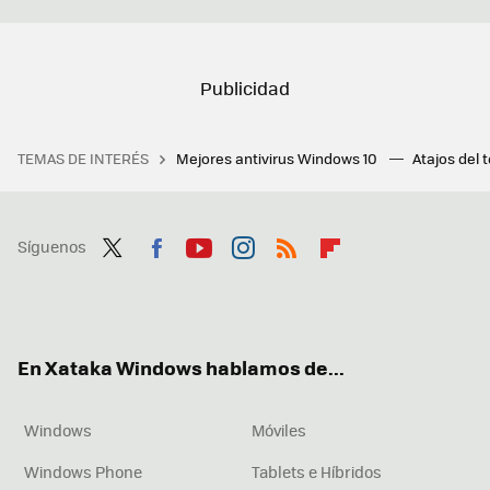
TEMAS DE INTERÉS
Mejores antivirus Windows 10
Atajos del 
Síguenos
Twit
Fac
You
Inst
RSS
Flip
ter
ebo
tub
agr
boa
ok
e
am
rd
En Xataka Windows hablamos de...
Windows
Móviles
Windows Phone
Tablets e Híbridos