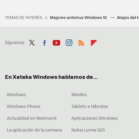
TEMAS DE INTERÉS
Mejores antivirus Windows 10
Atajos del 
Síguenos
Twit
Fac
You
Inst
RSS
Flip
ter
ebo
tub
agr
boa
ok
e
am
rd
En Xataka Windows hablamos de...
Windows
Móviles
Windows Phone
Tablets e Híbridos
Actualidad en Redmond
Aplicaciones Windows
La aplicación de la semana
Nokia Lumia 925