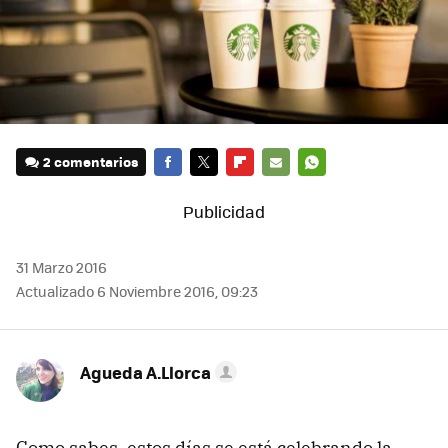
2 comentarios
FACEBOOK
TWITTER
FLIPBOARD
E-
WHATSAPP
MAIL
31 Marzo 2016
Actualizado 6 Noviembre 2016, 09:23
Agueda A.Llorca
Como sabes, estos días se está celebrando la