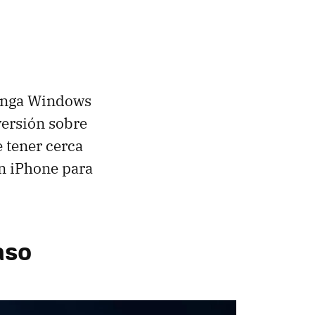
enga Windows
 versión sobre
 tener cerca
n iPhone para
aso