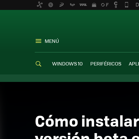
MENÚ
WINDOWS 10
PERIFÉRICOS
APL
Cómo instala
versión beta