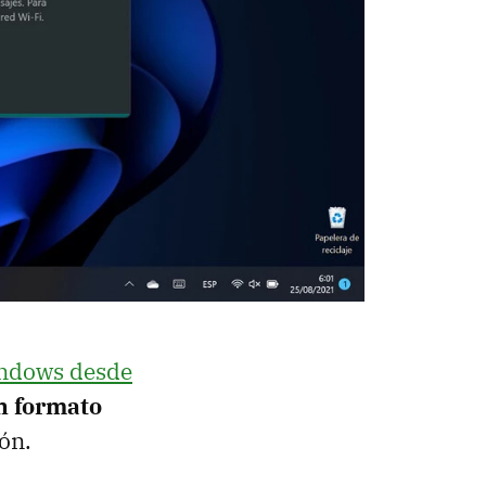
ndows desde
n formato
ión.