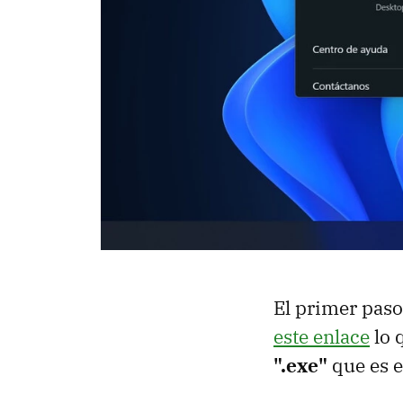
El primer paso
este enlace
lo 
".exe"
que es e