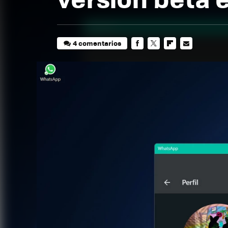
4 comentarios
FACEBOOK
TWITTER
FLIPBOARD
E-
MAIL