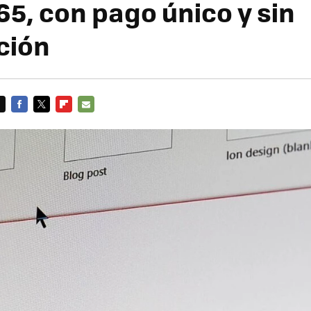
65, con pago único y sin
ción
FACEBOOK
TWITTER
FLIPBOARD
E-
MAIL