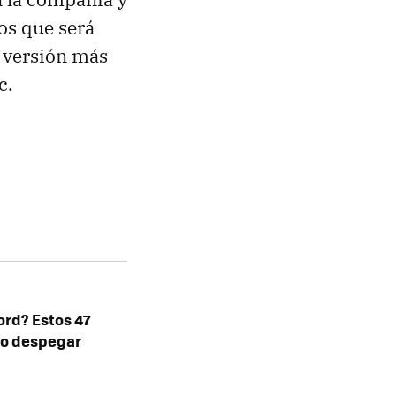
os que será
a versión más
c.
rd? Estos 47
no despegar