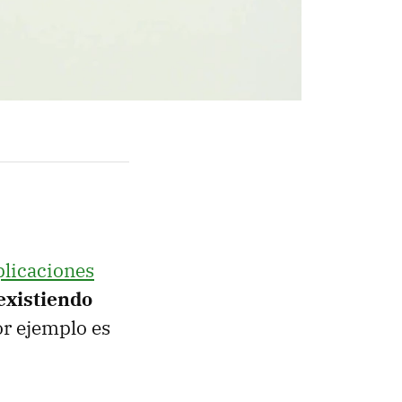
plicaciones
existiendo
jor ejemplo es