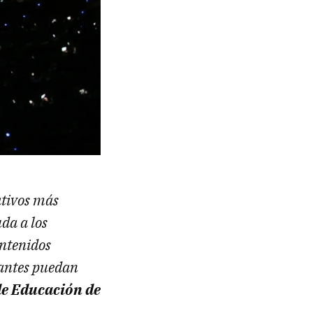
ativos más
da a los
ontenidos
iantes puedan
de Educación de