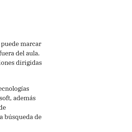
a puede marcar
uera del aula.
iones dirigidas
tecnologías
osoft, además
de
la búsqueda de