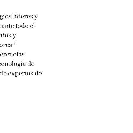
gios líderes y
rante todo el
mios y
ores *
ferencias
ecnología de
 de expertos de