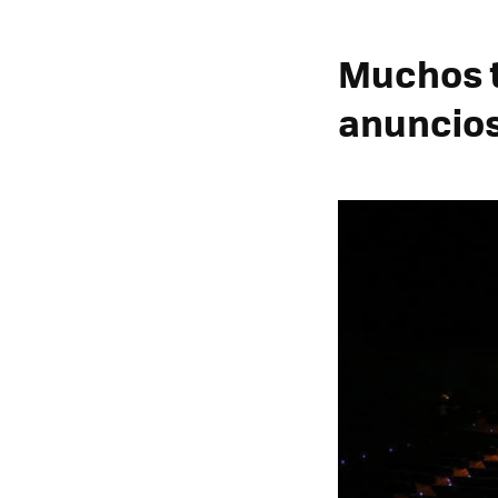
Muchos t
anuncio