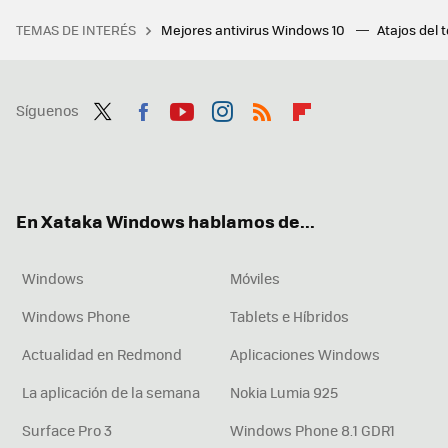
TEMAS DE INTERÉS
Mejores antivirus Windows 10
Atajos del 
Síguenos
Twit
Fac
You
Inst
RSS
Flip
ter
ebo
tub
agr
boa
ok
e
am
rd
En Xataka Windows hablamos de...
Windows
Móviles
Windows Phone
Tablets e Híbridos
Actualidad en Redmond
Aplicaciones Windows
La aplicación de la semana
Nokia Lumia 925
Surface Pro 3
Windows Phone 8.1 GDR1