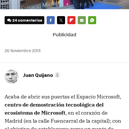
24 comentarios
FACEBOOK
TWITTER
FLIPBOARD
E-
WHATSAPP
MAIL
26 Noviembre 2013
Juan Quijano
Acaba de abrir sus puertas el Espacio Microsoft,
centro de demostración tecnológica del
ecosistema de Microsoft
, en el corazón de
Madrid (en la calle Fuencarral de la capital); con
el objetivo de establecerse como un punto de