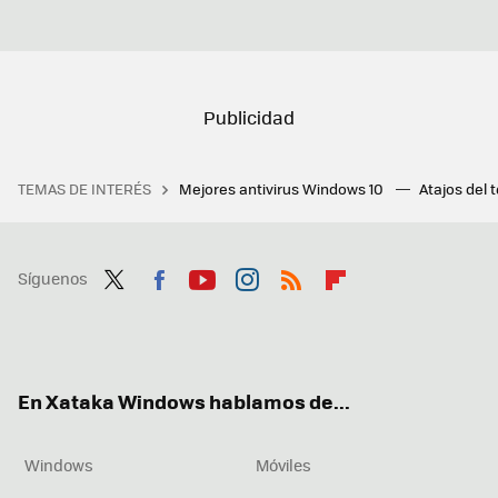
TEMAS DE INTERÉS
Mejores antivirus Windows 10
Atajos del 
Síguenos
Twit
Fac
You
Inst
RSS
Flip
ter
ebo
tub
agr
boa
ok
e
am
rd
En Xataka Windows hablamos de...
Windows
Móviles