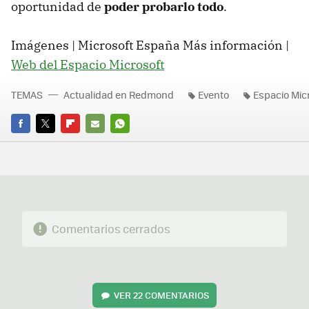
oportunidad de
poder probarlo todo
.
Imágenes | Microsoft España Más información |
Web del Espacio Microsoft
TEMAS
Actualidad en Redmond
Evento
Espacio Mic
FACEBOOK
TWITTER
FLIPBOARD
E-
WHATSAPP
MAIL
Comentarios cerrados
VER
22 COMENTARIOS