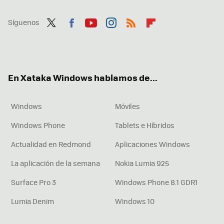
Síguenos
Twit
Fac
You
Inst
RSS
Flip
ter
ebo
tub
agr
boa
ok
e
am
rd
En Xataka Windows hablamos de...
Windows
Móviles
Windows Phone
Tablets e Híbridos
Actualidad en Redmond
Aplicaciones Windows
La aplicación de la semana
Nokia Lumia 925
Surface Pro 3
Windows Phone 8.1 GDR1
Lumia Denim
Windows 10