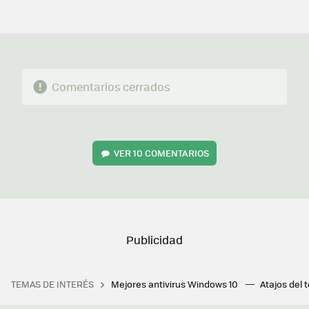
FACEBOOK
TWITTER
FLIPBOARD
E-
WHATSAPP
MAIL
Comentarios cerrados
VER
10 COMENTARIOS
TEMAS DE INTERÉS
Mejores antivirus Windows 10
Atajos del 