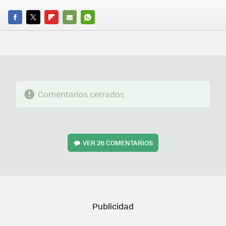
FACEBOOK
TWITTER
FLIPBOARD
E-
WHATSAPP
MAIL
Comentarios cerrados
VER
26 COMENTARIOS