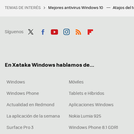
TEMAS DE INTERÉS
Mejores antivirus Windows 10
Atajos del 
Síguenos
Twit
Fac
You
Inst
RSS
Flip
ter
ebo
tub
agr
boa
ok
e
am
rd
En Xataka Windows hablamos de...
Windows
Móviles
Windows Phone
Tablets e Híbridos
Actualidad en Redmond
Aplicaciones Windows
La aplicación de la semana
Nokia Lumia 925
Surface Pro 3
Windows Phone 8.1 GDR1