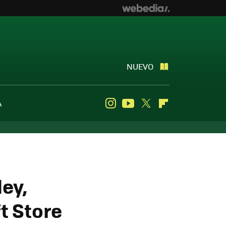
NUEVO
A
Instagram
Youtube
Twitter
Flipboard
ley,
t Store