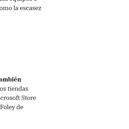
como la escasez
también
dos tiendas
crosoft Store
 Foley de