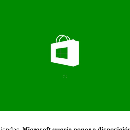
tiendas,
Microsoft quería poner a disposició