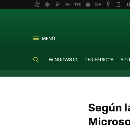
MENÚ
WINDOWS 10
PERIFÉRICOS
APL
Según la
Microso