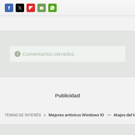
FACEBOOK
TWITTER
FLIPBOARD
E-
WHATSAPP
MAIL
Comentarios cerrados
TEMAS DE INTERÉS
Mejores antivirus Windows 10
Atajos del 