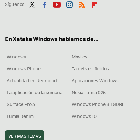
Síguenos
Twit
Fac
You
Inst
RSS
Flip
ter
ebo
tub
agr
boa
ok
e
am
rd
En Xataka Windows hablamos de...
Windows
Móviles
Windows Phone
Tablets e Híbridos
Actualidad en Redmond
Aplicaciones Windows
La aplicación de la semana
Nokia Lumia 925
Surface Pro 3
Windows Phone 8.1 GDR1
Lumia Denim
Windows 10
VER MÁS TEMAS