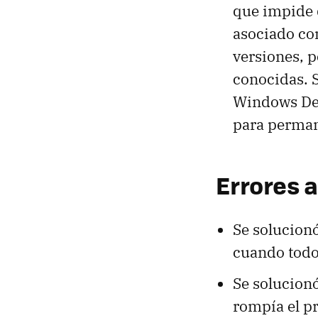
que impide 
asociado co
versiones, 
conocidas. S
Windows Def
para perman
Errores 
Se solucionó
cuando todo
Se solucion
rompía el p