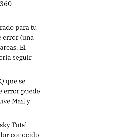
 360
.
urado para tu
 error (una
areas. El
ería seguir
Q que se
e error puede
ive Mail y
sky Total
ador conocido