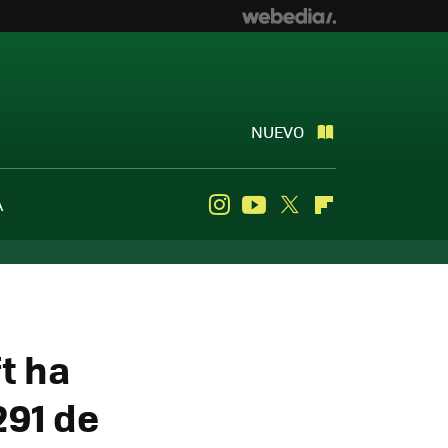
NUEVO
A
Instagram
Youtube
Twitter
Flipboard
t ha
291 de