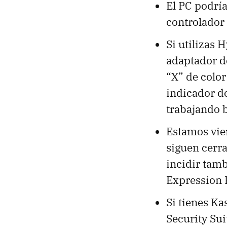
El PC podrí
controlador 
Si utilizas 
adaptador de
“X” de color 
indicador de
trabajando 
Estamos vie
siguen cerr
incidir tam
Expression 
Si tienes Ka
Security Sui