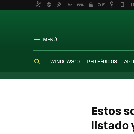
MENÚ
WINDOWS 10
PERIFÉRICOS
APL
Estos so
listado 