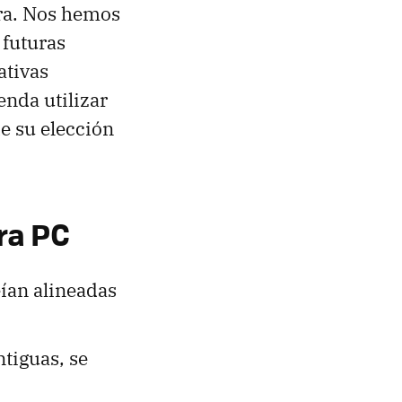
ra. Nos hemos
 futuras
ativas
enda utilizar
e su elección
ra PC
eían alineadas
tiguas, se