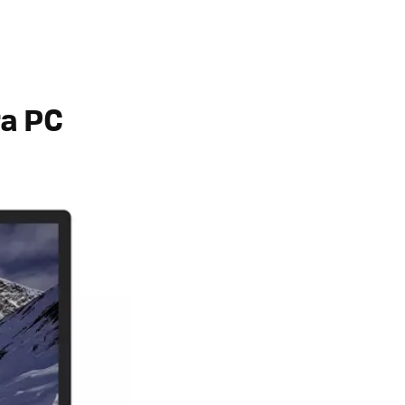
ra PC