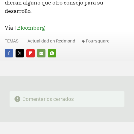
dieran alguno que otro consejo para su
desarrollo.
Vía |
Bloomberg
TEMAS
Actualidad en Redmond
Foursquare
FACEBOOK
TWITTER
FLIPBOARD
E-
WHATSAPP
MAIL
Comentarios cerrados