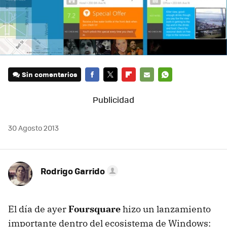
Sin comentarios
FACEBOOK
TWITTER
FLIPBOARD
E-
WHATSAPP
MAIL
30 Agosto 2013
Rodrigo Garrido
El día de ayer
Foursquare
hizo un lanzamiento
importante dentro del ecosistema de Windows: