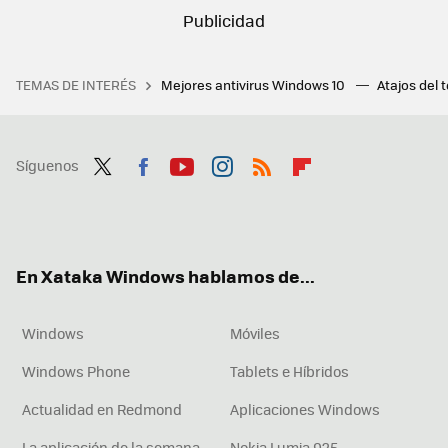
TEMAS DE INTERÉS
Mejores antivirus Windows 10
Atajos del 
Síguenos
Twit
Fac
You
Inst
RSS
Flip
ter
ebo
tub
agr
boa
ok
e
am
rd
En Xataka Windows hablamos de...
Windows
Móviles
Windows Phone
Tablets e Híbridos
Actualidad en Redmond
Aplicaciones Windows
La aplicación de la semana
Nokia Lumia 925