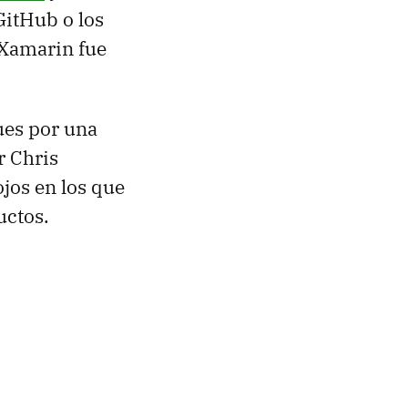
GitHub o los
Xamarin fue
ues por una
r Chris
ojos en los que
uctos.