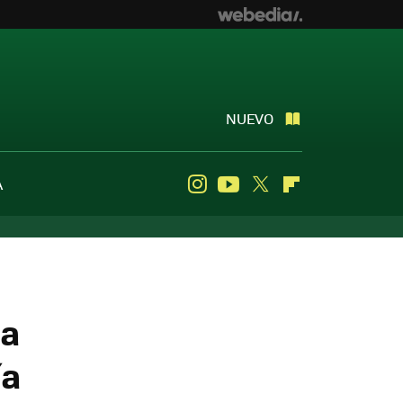
NUEVO
A
Instagram
Youtube
Twitter
Flipboard
 a
ía