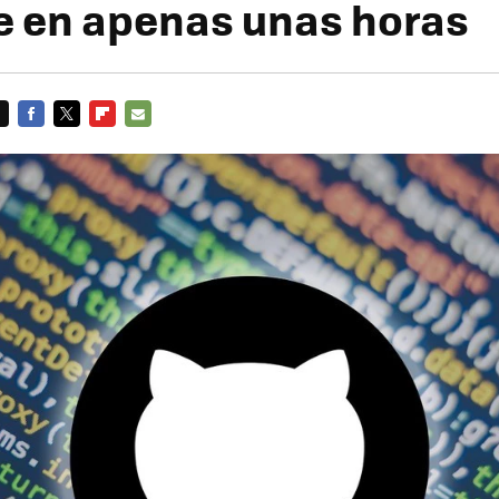
e en apenas unas horas
FACEBOOK
TWITTER
FLIPBOARD
E-
MAIL