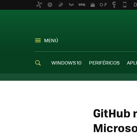
MENÚ
WINDOWS 10
PERIFÉRICOS
APL
GitHub 
Microso