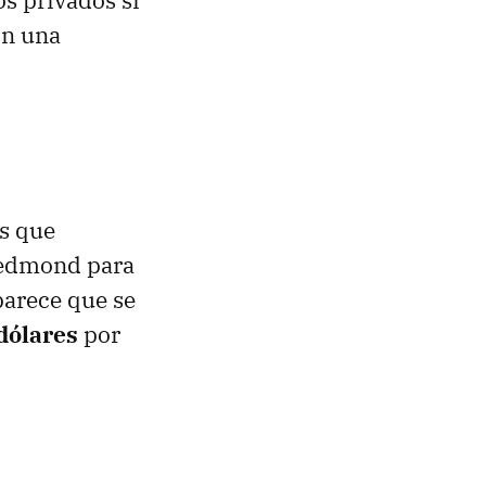
s privados si
on una
es que
 Redmond para
parece que se
dólares
por