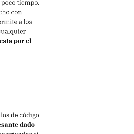
y poco tiempo.
echo con
rmite a los
cualquier
sta por el
los de código
resante dado