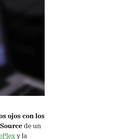
s ojos con los
 Source
de un
ePlex
y la