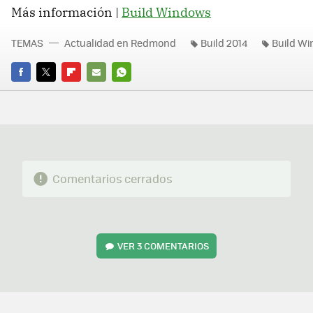
Más información |
Build Windows
TEMAS
Actualidad en Redmond
Build 2014
Build W
FACEBOOK
TWITTER
FLIPBOARD
E-
WHATSAPP
MAIL
Comentarios cerrados
VER
3 COMENTARIOS