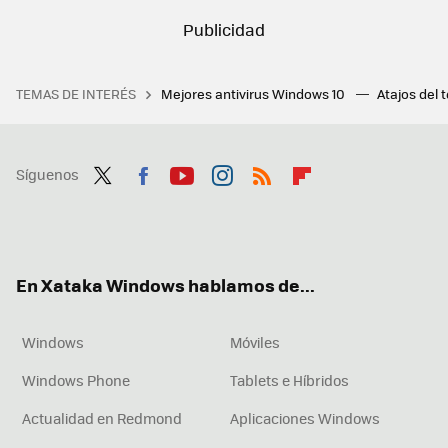
TEMAS DE INTERÉS
Mejores antivirus Windows 10
Atajos del 
Síguenos
Twit
Fac
You
Inst
RSS
Flip
ter
ebo
tub
agr
boa
ok
e
am
rd
En Xataka Windows hablamos de...
Windows
Móviles
Windows Phone
Tablets e Híbridos
Actualidad en Redmond
Aplicaciones Windows