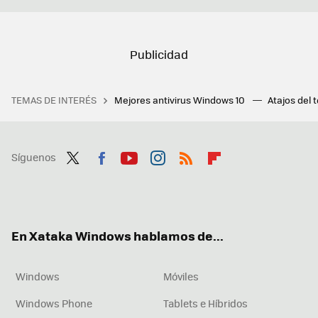
TEMAS DE INTERÉS
Mejores antivirus Windows 10
Atajos del 
Síguenos
Twit
Fac
You
Inst
RSS
Flip
ter
ebo
tub
agr
boa
ok
e
am
rd
En Xataka Windows hablamos de...
Windows
Móviles
Windows Phone
Tablets e Híbridos