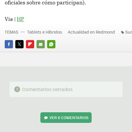
oficiales sobre cómo participan).
Via |
HP
TEMAS
Tablets e Híbridos
Actualidad en Redmond
Sur
FACEBOOK
TWITTER
FLIPBOARD
E-
WHATSAPP
MAIL
Comentarios cerrados
VER
6 COMENTARIOS