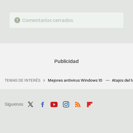
Comentarios cerrados
TEMAS DE INTERÉS
Mejores antivirus Windows 10
Atajos del 
Síguenos
Twit
Fac
You
Inst
RSS
Flip
ter
ebo
tub
agr
boa
ok
e
am
rd