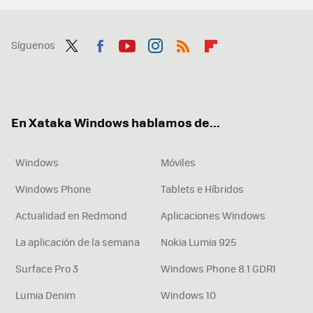
Síguenos
Twit
Fac
You
Inst
RSS
Flip
ter
ebo
tub
agr
boa
ok
e
am
rd
En Xataka Windows hablamos de...
Windows
Móviles
Windows Phone
Tablets e Híbridos
Actualidad en Redmond
Aplicaciones Windows
La aplicación de la semana
Nokia Lumia 925
Surface Pro 3
Windows Phone 8.1 GDR1
Lumia Denim
Windows 10