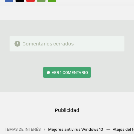
FACEBOOK
TWITTER
FLIPBOARD
E-
WHATSAPP
MAIL
Comentarios cerrados
VER
1 COMENTARIO
TEMAS DE INTERÉS
Mejores antivirus Windows 10
Atajos del 