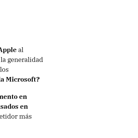
 Apple
al
 la generalidad
los
a Microsoft?
mento en
ados ​​en
petidor más