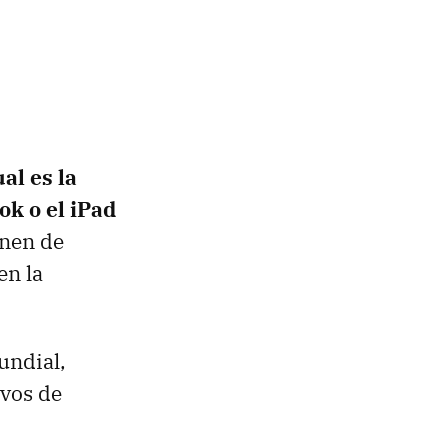
al es la
k o el iPad
onen de
en la
undial,
ivos de