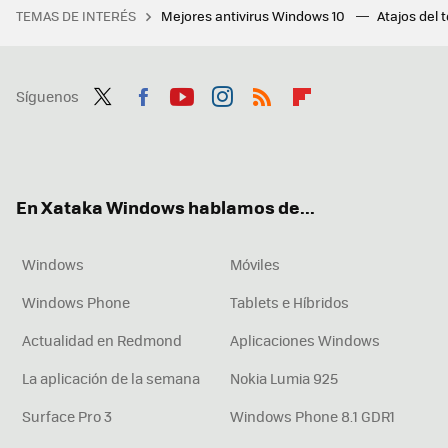
TEMAS DE INTERÉS
Mejores antivirus Windows 10
Atajos del 
Síguenos
Twit
Fac
You
Inst
RSS
Flip
ter
ebo
tub
agr
boa
ok
e
am
rd
En Xataka Windows hablamos de...
Windows
Móviles
Windows Phone
Tablets e Híbridos
Actualidad en Redmond
Aplicaciones Windows
La aplicación de la semana
Nokia Lumia 925
Surface Pro 3
Windows Phone 8.1 GDR1