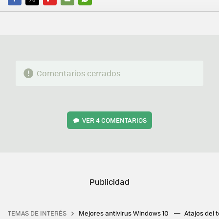
FACEBOOK
TWITTER
FLIPBOARD
E-
WHATSAPP
MAIL
Comentarios cerrados
VER
4 COMENTARIOS
TEMAS DE INTERÉS
Mejores antivirus Windows 10
Atajos del 