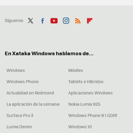
Síguenos
Twit
Fac
You
Inst
RSS
Flip
ter
ebo
tub
agr
boa
ok
e
am
rd
En Xataka Windows hablamos de...
Windows
Móviles
Windows Phone
Tablets e Híbridos
Actualidad en Redmond
Aplicaciones Windows
La aplicación de la semana
Nokia Lumia 925
Surface Pro 3
Windows Phone 8.1 GDR1
Lumia Denim
Windows 10