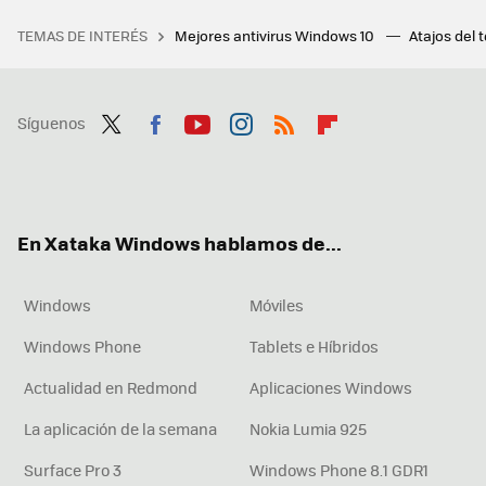
TEMAS DE INTERÉS
Mejores antivirus Windows 10
Atajos del 
Síguenos
Twit
Fac
You
Inst
RSS
Flip
ter
ebo
tub
agr
boa
ok
e
am
rd
En Xataka Windows hablamos de...
Windows
Móviles
Windows Phone
Tablets e Híbridos
Actualidad en Redmond
Aplicaciones Windows
La aplicación de la semana
Nokia Lumia 925
Surface Pro 3
Windows Phone 8.1 GDR1