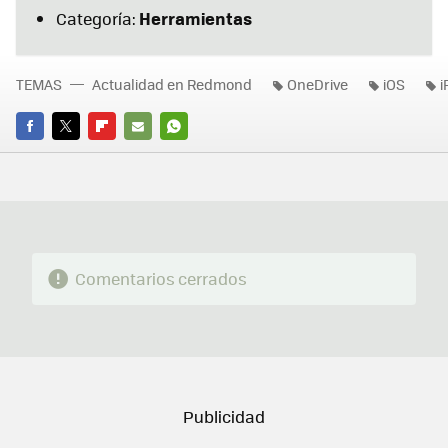
Herramientas
Categoría:
TEMAS
Actualidad en Redmond
OneDrive
iOS
i
FACEBOOK
TWITTER
FLIPBOARD
E-
WHATSAPP
MAIL
Comentarios cerrados