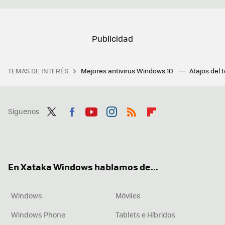
TEMAS DE INTERÉS
Mejores antivirus Windows 10
Atajos del 
Síguenos
Twit
Fac
You
Inst
RSS
Flip
ter
ebo
tub
agr
boa
ok
e
am
rd
En Xataka Windows hablamos de...
Windows
Móviles
Windows Phone
Tablets e Híbridos