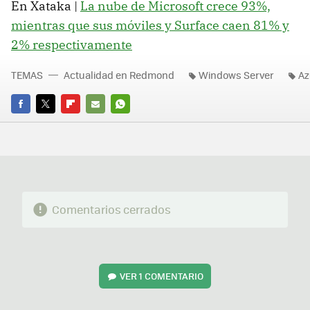
En Xataka |
La nube de Microsoft crece 93%,
mientras que sus móviles y Surface caen 81% y
2% respectivamente
TEMAS
Actualidad en Redmond
Windows Server
Az
FACEBOOK
TWITTER
FLIPBOARD
E-
WHATSAPP
MAIL
Comentarios cerrados
VER
1 COMENTARIO