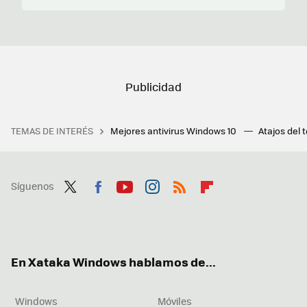
TEMAS DE INTERÉS
Mejores antivirus Windows 10
Atajos del 
Síguenos
Twit
Fac
You
Inst
RSS
Flip
ter
ebo
tub
agr
boa
ok
e
am
rd
En Xataka Windows hablamos de...
Windows
Móviles