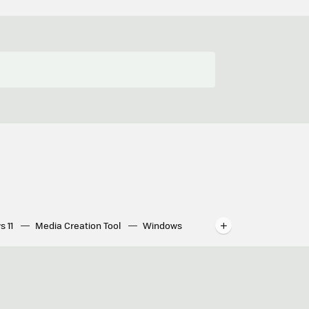
s 11
Media Creation Tool
Windows
indows
WhatsApp para ordenador