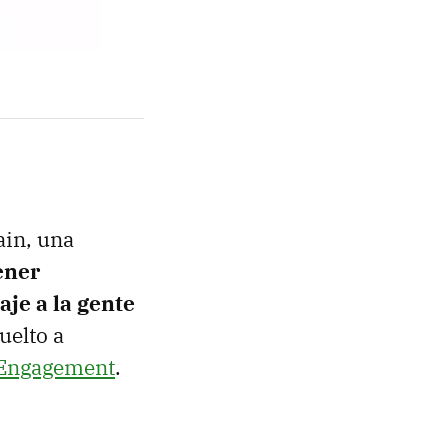
ain, una
ener
aje a la gente
uelto a
 Engagement
.