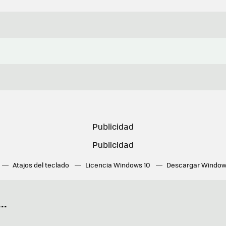
Atajos del teclado
Licencia Windows 10
Descargar Window
ué tarjeta gráfica tengo
Fórmulas Excel
DirectX
Fondos W
OneDrive
Nuevos Surface
..