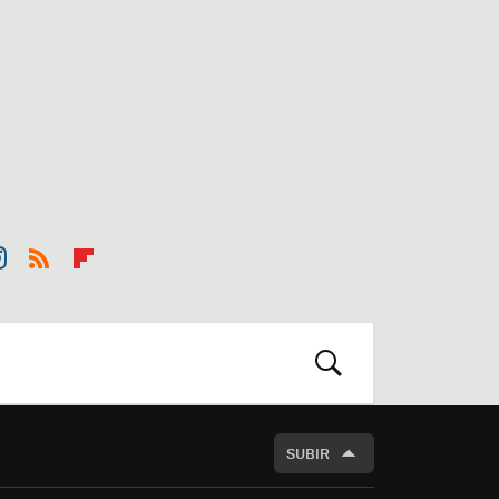
st
RSS
Flip
r
boa
m
rd
BUSCAR
SUBIR