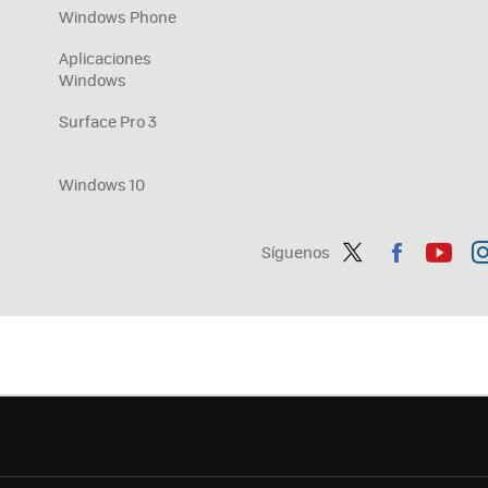
Windows Phone
Aplicaciones
Windows
Surface Pro 3
Windows 10
Síguenos
Twit
Fac
You
In
ter
ebo
tub
ag
ok
e
a