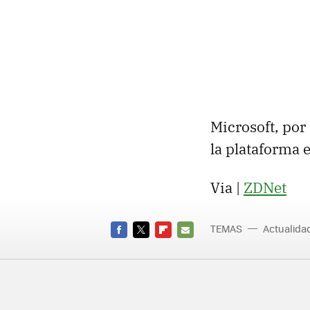
Microsoft, por
la plataforma e
Via |
ZDNet
TEMAS
Actualid
FACEBOOK
TWITTER
FLIPBOARD
E-
MAIL