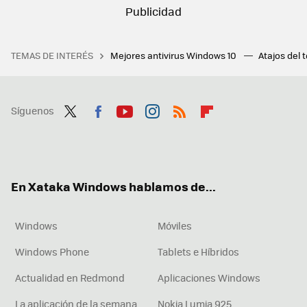
TEMAS DE INTERÉS
Mejores antivirus Windows 10
Atajos del 
Síguenos
Twit
Fac
You
Inst
RSS
Flip
ter
ebo
tub
agr
boa
ok
e
am
rd
En Xataka Windows hablamos de...
Windows
Móviles
Windows Phone
Tablets e Híbridos
Actualidad en Redmond
Aplicaciones Windows
La aplicación de la semana
Nokia Lumia 925