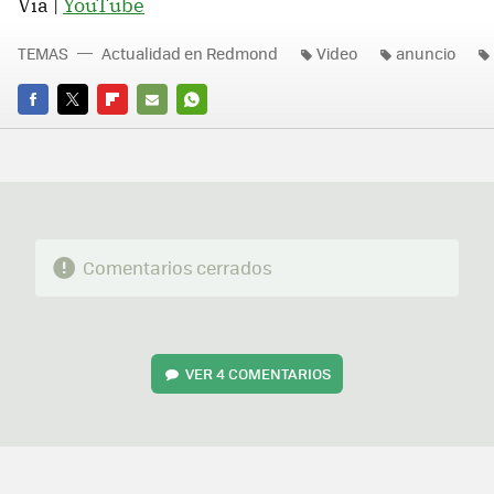
Via |
YouTube
TEMAS
Actualidad en Redmond
Video
anuncio
FACEBOOK
TWITTER
FLIPBOARD
E-
WHATSAPP
MAIL
Comentarios cerrados
VER
4 COMENTARIOS