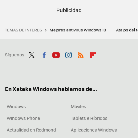
TEMAS DE INTERÉS
Mejores antivirus Windows 10
Atajos del 
Síguenos
Twit
Fac
You
Inst
RSS
Flip
ter
ebo
tub
agr
boa
ok
e
am
rd
En Xataka Windows hablamos de...
Windows
Móviles
Windows Phone
Tablets e Híbridos
Actualidad en Redmond
Aplicaciones Windows