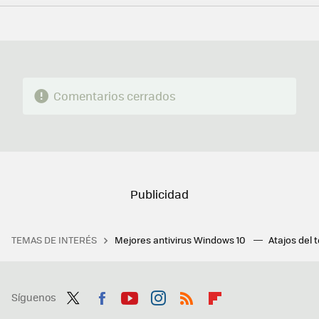
FACEBOOK
TWITTER
FLIPBOARD
E-
WHATSAPP
MAIL
Comentarios cerrados
TEMAS DE INTERÉS
Mejores antivirus Windows 10
Atajos del 
Síguenos
Twit
Fac
You
Inst
RSS
Flip