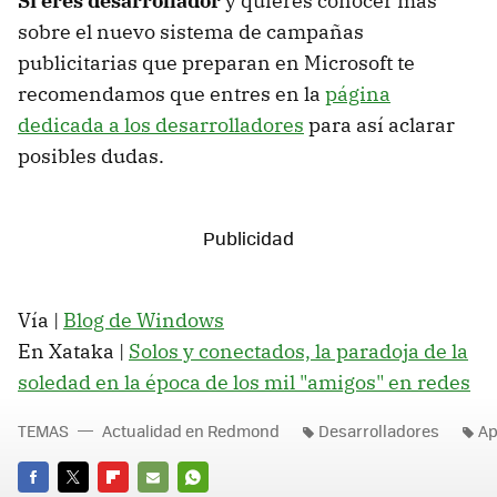
Si eres desarrollador
y quieres conocer más
sobre el nuevo sistema de campañas
publicitarias que preparan en Microsoft te
recomendamos que entres en la
página
dedicada a los desarrolladores
para así aclarar
posibles dudas.
Vía |
Blog de Windows
En Xataka |
Solos y conectados, la paradoja de la
soledad en la época de los mil "amigos" en redes
TEMAS
Actualidad en Redmond
Desarrolladores
Ap