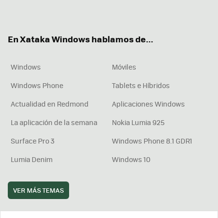
ter
ebo
tub
agr
boa
ok
e
am
rd
En Xataka Windows hablamos de...
Windows
Móviles
Windows Phone
Tablets e Híbridos
Actualidad en Redmond
Aplicaciones Windows
La aplicación de la semana
Nokia Lumia 925
Surface Pro 3
Windows Phone 8.1 GDR1
Lumia Denim
Windows 10
VER MÁS TEMAS