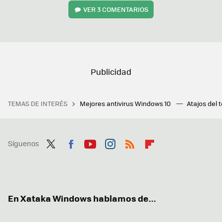
VER
3 COMENTARIOS
TEMAS DE INTERÉS
Mejores antivirus Windows 10
Atajos del 
Síguenos
Twit
Fac
You
Inst
RSS
Flip
ter
ebo
tub
agr
boa
ok
e
am
rd
En Xataka Windows hablamos de...