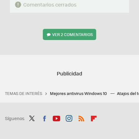
Comentarios cerrados
VER
2 COMENTARIOS
TEMAS DE INTERÉS
Mejores antivirus Windows 10
Atajos del 
Síguenos
Twit
Fac
You
Inst
RSS
Flip
ter
ebo
tub
agr
boa