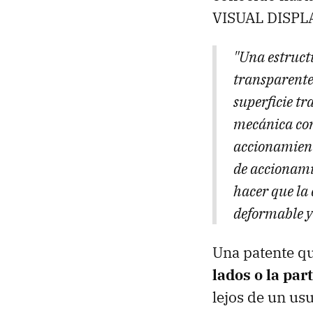
VISUAL DISPL
"Una estruct
transparente 
superficie t
mecánica con
accionamiento
de accionami
hacer que la 
deformable y
Una patente q
lados o la par
lejos de un us