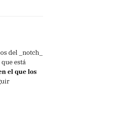
os del _notch_
 que está
n el que los
guir