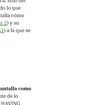
ca, sino del
ido lo que
ntalla cómo
x 2
) y su
A1
) a la que se
pantalla como
te de lo
E HAVING