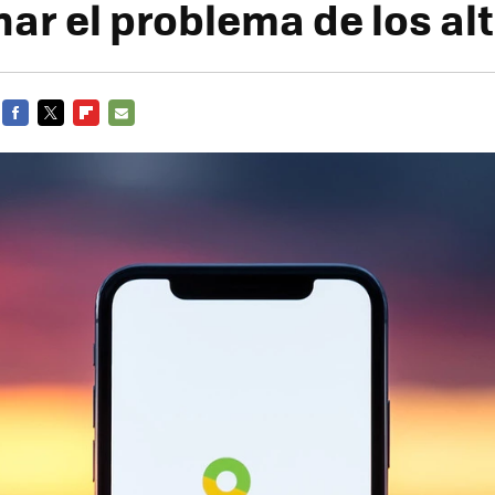
nar el problema de los al
FACEBOOK
TWITTER
FLIPBOARD
E-
MAIL