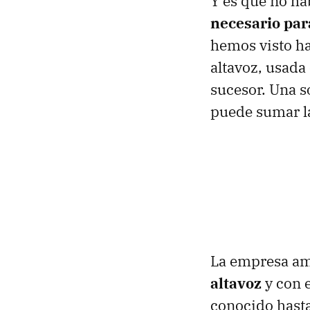
Y es que no ha
necesario par
hemos visto ha
altavoz, usada
sucesor. Una so
puede sumar la
La empresa am
altavoz
y con 
conocido has