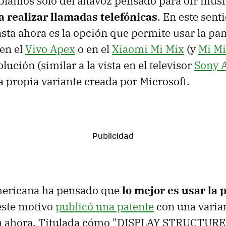
blamos sólo del altavoz pensado para oír músi
a realizar llamadas telefónicas
. En este sent
sta ahora es la opción que permite usar la pa
 en el
Vivo Apex
o en el
Xiaomi Mi Mix
(y
Mi Mi
lución (similar a la vista en el televisor
Sony 
 propia variante creada por Microsoft.
ericana ha pensado que
lo mejor es usar la 
este motivo
publicó una patente
con una varian
ta ahora. Titulada cómo "DISPLAY STRUCTUR