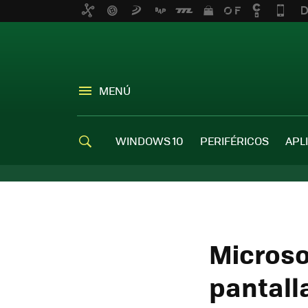
MENÚ
WINDOWS 10
PERIFÉRICOS
APL
Microso
pantall