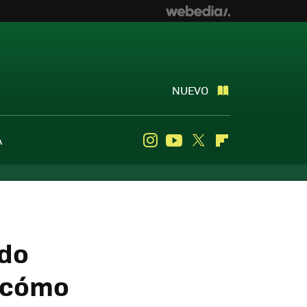
NUEVO
A
Instagram
Youtube
Twitter
Flipboard
odo
a cómo