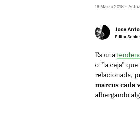
16 Marzo 2018
Actua
Jose Ant
Editor Senior
Es una
tendenc
o "la ceja" que
relacionada, p
marcos cada 
albergando al