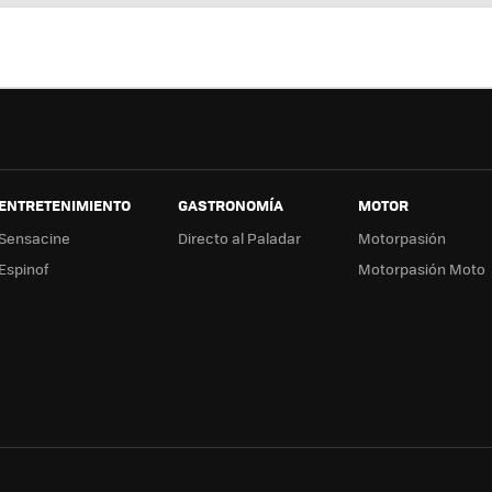
ter
ebo
tub
ag
ok
e
a
ENTRETENIMIENTO
GASTRONOMÍA
MOTOR
Sensacine
Directo al Paladar
Motorpasión
Espinof
Motorpasión Moto