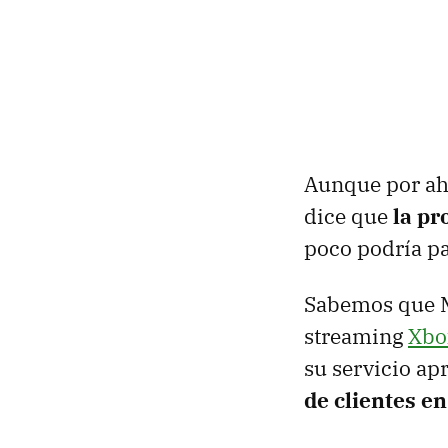
Aunque por aho
dice que
la pr
poco podría p
Sabemos que Mi
streaming
Xbo
su servicio ap
de clientes e