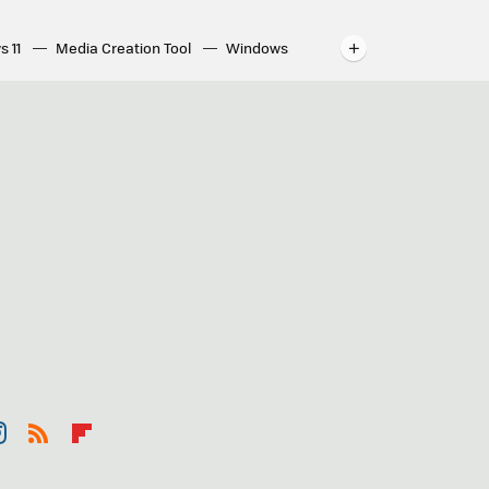
s 11
Media Creation Tool
Windows
indows
WhatsApp para ordenador
st
RSS
Flip