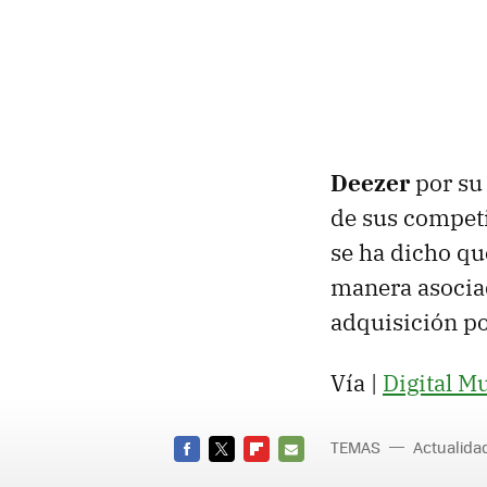
Deezer
por su
de sus competi
se ha dicho q
manera asociad
adquisición po
Vía |
Digital M
TEMAS
Actualid
FACEBOOK
TWITTER
FLIPBOARD
E-