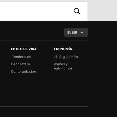
r
boa
m
rd
BUSCAR
SUBIR
ESTILO DE VIDA
ECONOMÍA
Trendencias
El Blog Salmón
Decoesfera
Pymes y
Autónomos
Compradiccion