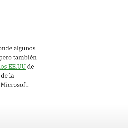
donde algunos
 pero también
 los EE.UU
de
de la
 Microsoft.