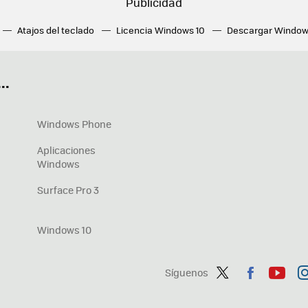
Atajos del teclado
Licencia Windows 10
Descargar Window
ué tarjeta gráfica tengo
Fórmulas Excel
DirectX
Fondos W
OneDrive
Nuevos Surface
..
Windows Phone
Aplicaciones
Windows
Surface Pro 3
Windows 10
Síguenos
Twit
Fac
You
In