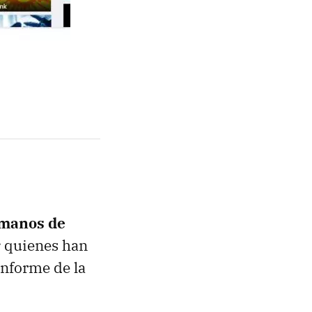
 manos de
s
quienes han
informe de la