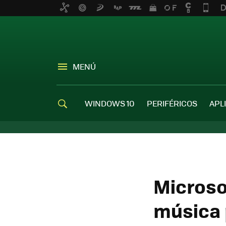
MENÚ
WINDOWS 10
PERIFÉRICOS
APL
Microsof
música 