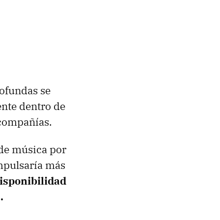
rofundas se
nte dentro de
 compañías.
 de música por
pulsaría más
disponibilidad
.