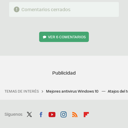
Comentarios cerrados
VER
6 COMENTARIOS
TEMAS DE INTERÉS
Mejores antivirus Windows 10
Atajos del 
Síguenos
Twit
Fac
You
Inst
RSS
Flip