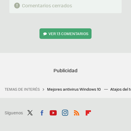
Comentarios cerrados
VER
13 COMENTARIOS
TEMAS DE INTERÉS
Mejores antivirus Windows 10
Atajos del 
Síguenos
Twit
Fac
You
Inst
RSS
Flip
ter
ebo
tub
agr
boa