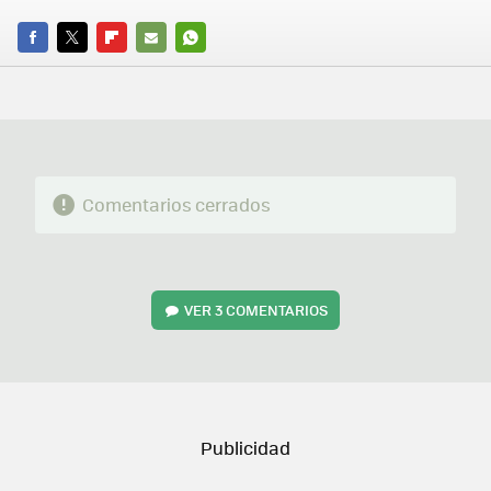
FACEBOOK
TWITTER
FLIPBOARD
E-
WHATSAPP
MAIL
Comentarios cerrados
VER
3 COMENTARIOS