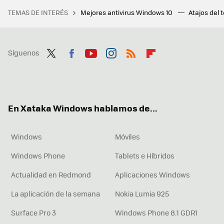
TEMAS DE INTERÉS
Mejores antivirus Windows 10
Atajos del 
Síguenos
Twit
Fac
You
Inst
RSS
Flip
ter
ebo
tub
agr
boa
ok
e
am
rd
En Xataka Windows hablamos de...
Windows
Móviles
Windows Phone
Tablets e Híbridos
Actualidad en Redmond
Aplicaciones Windows
La aplicación de la semana
Nokia Lumia 925
Surface Pro 3
Windows Phone 8.1 GDR1