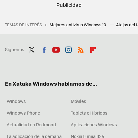
TEMAS DE INTERÉS
Mejores antivirus Windows 10
Atajos del 
Síguenos
Twit
Fac
You
Inst
RSS
Flip
ter
ebo
tub
agr
boa
ok
e
am
rd
En Xataka Windows hablamos de...
Windows
Móviles
Windows Phone
Tablets e Híbridos
Actualidad en Redmond
Aplicaciones Windows
La aplicación de la semana
Nokia Lumia 925