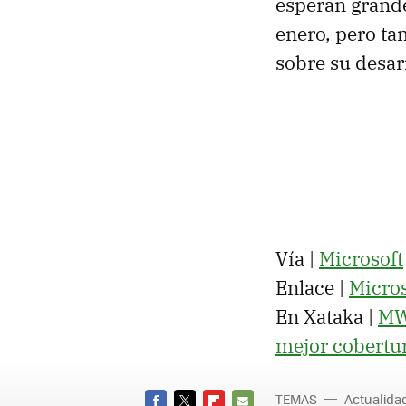
esperan grande
enero, pero ta
sobre su desarr
Vía |
Microsoft
Enlace |
Micro
En Xataka |
MWC
mejor cobertur
TEMAS
Actualid