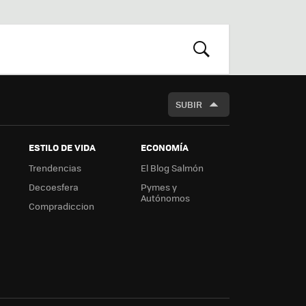
st
RSS
Flip
r
boa
m
rd
BUSCAR
SUBIR
ESTILO DE VIDA
ECONOMÍA
Trendencias
El Blog Salmón
Decoesfera
Pymes y
Autónomos
Compradiccion