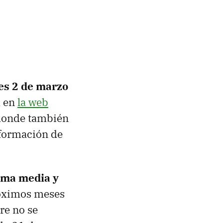
es 2 de marzo
a en
la web
 donde también
nformación de
ama media y
róximos meses
re no se