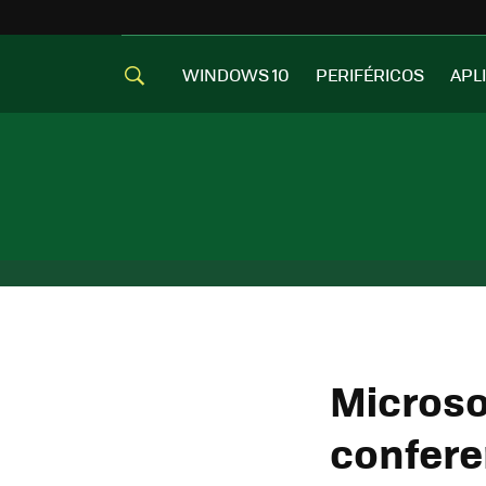
WINDOWS 10
PERIFÉRICOS
APL
Microso
confere