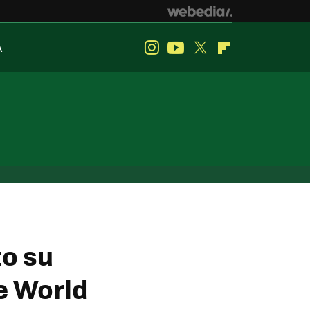
A
Instagram
Youtube
Twitter
Flipboard
to su
e World