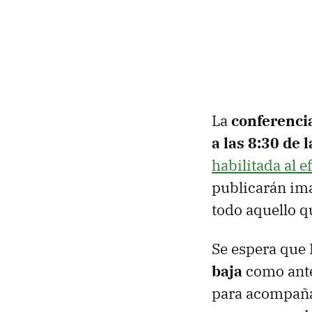
La
conferenci
a las 8:30 de
habilitada al e
publicarán imá
todo aquello q
Se espera que 
baja
como ante
para acompañar