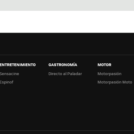
Twit
Fac
You
In
ter
ebo
tub
ag
ok
e
a
ENTRETENIMIENTO
GASTRONOMÍA
MOTOR
Sensacine
Directo al Paladar
Motorpasión
Espinof
Motorpasión Moto