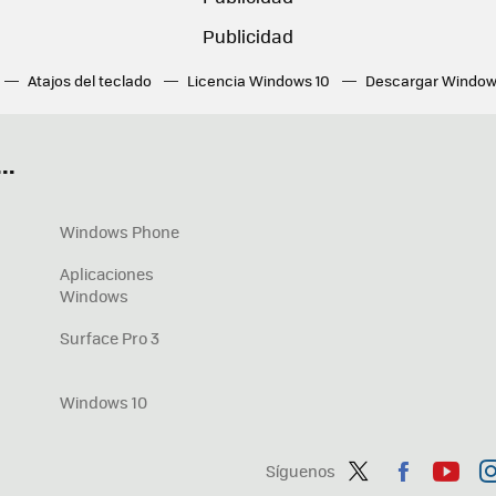
Atajos del teclado
Licencia Windows 10
Descargar Window
ué tarjeta gráfica tengo
Fórmulas Excel
DirectX
Fondos W
OneDrive
Nuevos Surface
..
Windows Phone
Aplicaciones
Windows
Surface Pro 3
Windows 10
Síguenos