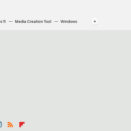
s 11
Media Creation Tool
Windows
indows
WhatsApp para ordenador