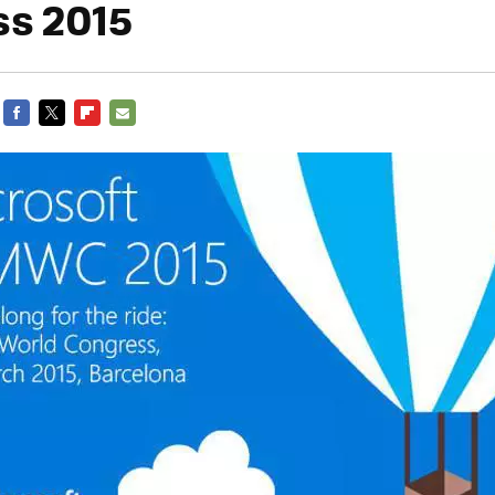
s 2015
FACEBOOK
TWITTER
FLIPBOARD
E-
MAIL