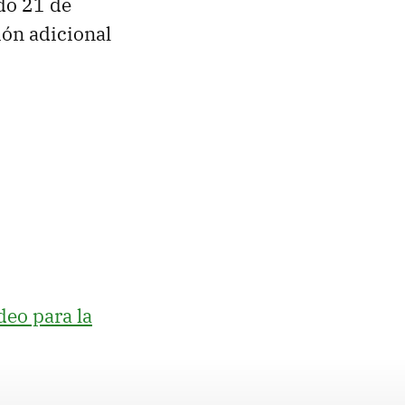
do 21 de
ión adicional
deo para la