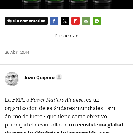
Sin comentarios
FACEBOOK
TWITTER
FLIPBOARD
E-
WHATSAPP
MAIL
25 Abril 2014
Juan Quijano
La PMA, o
Power Matters Alliance
, es un
organización de estándares mundiales - sin
ánimo de lucro - que tiene como objetivo
principal el desarrollo de
un ecosistema global
de carga inalámbrica interoperable
, para