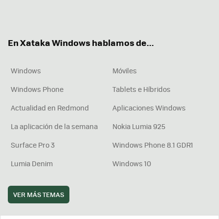
Twit
Fac
You
Inst
RSS
Flip
ter
ebo
tub
agr
boa
ok
e
am
rd
En Xataka Windows hablamos de...
Windows
Móviles
Windows Phone
Tablets e Híbridos
Actualidad en Redmond
Aplicaciones Windows
La aplicación de la semana
Nokia Lumia 925
Surface Pro 3
Windows Phone 8.1 GDR1
Lumia Denim
Windows 10
VER MÁS TEMAS