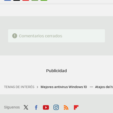
FACEBOOK
TWITTER
FLIPBOARD
E-
WHATSAPP
MAIL
Comentarios cerrados
TEMAS DE INTERÉS
Mejores antivirus Windows 10
Atajos del 
Síguenos