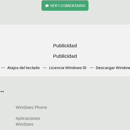
VER
1 COMENTARIO
Atajos del teclado
Licencia Windows 10
Descargar Window
ué tarjeta gráfica tengo
Fórmulas Excel
DirectX
Fondos W
OneDrive
Nuevos Surface
..
Windows Phone
Aplicaciones
Windows