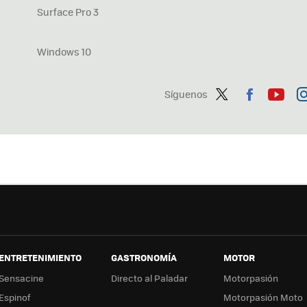
Surface Pro 3
Windows 10
Síguenos
Twit
Fac
You
In
ter
ebo
tub
ag
ok
e
a
ENTRETENIMIENTO
GASTRONOMÍA
MOTOR
Sensacine
Directo al Paladar
Motorpasión
Espinof
Motorpasión Moto