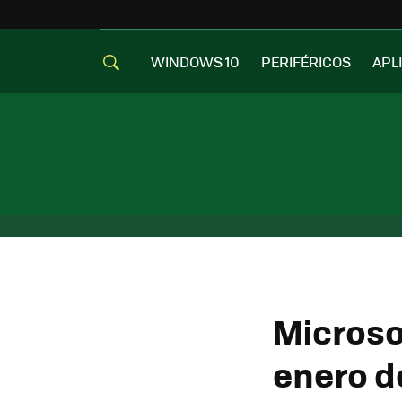
WINDOWS 10
PERIFÉRICOS
APL
Microso
enero d