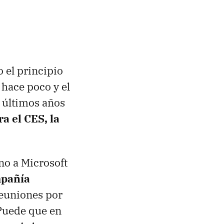
 el principio
a hace poco y el
s últimos años
ra el CES, la
no a Microsoft
mpañía
reuniones por
 Puede que en