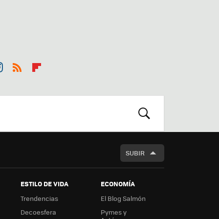
st
RSS
Flip
r
boa
m
rd
BUSCAR
SUBIR
ESTILO DE VIDA
ECONOMÍA
Trendencias
El Blog Salmón
Decoesfera
Pymes y