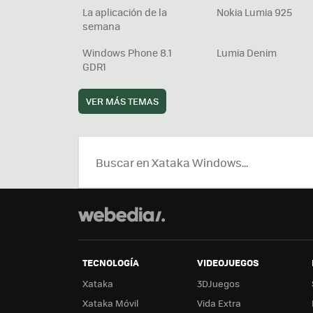
La aplicación de la
Nokia Lumia 925
semana
Windows Phone 8.1
Lumia Denim
GDR1
VER MÁS TEMAS
TECNOLOGÍA
VIDEOJUEGOS
Xataka
3DJuegos
Xataka Móvil
Vida Extra