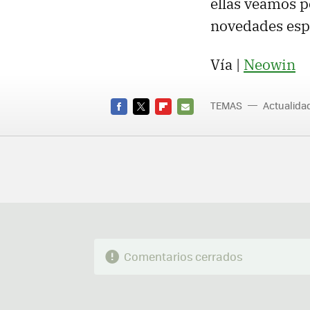
ellas veamos p
novedades esp
Vía |
Neowin
TEMAS
Actualid
FACEBOOK
TWITTER
FLIPBOARD
E-
MAIL
Comentarios cerrados