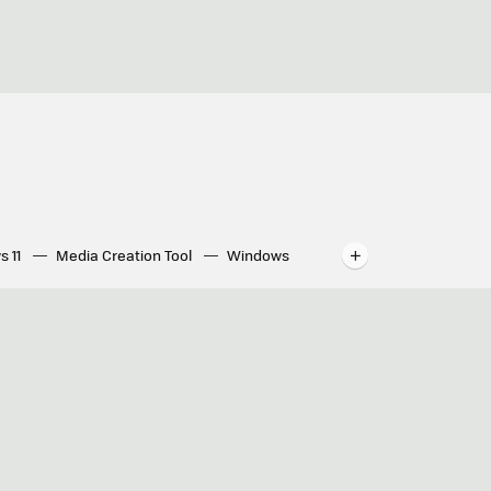
s 11
Media Creation Tool
Windows
indows
WhatsApp para ordenador