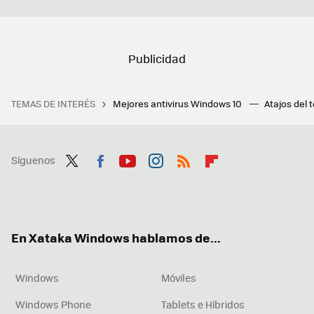
TEMAS DE INTERÉS
Mejores antivirus Windows 10
Atajos del 
Síguenos
Twit
Fac
You
Inst
RSS
Flip
ter
ebo
tub
agr
boa
ok
e
am
rd
En Xataka Windows hablamos de...
Windows
Móviles
Windows Phone
Tablets e Híbridos