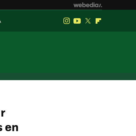
A
Instagram
Youtube
Twitter
Flipboard
r
s en