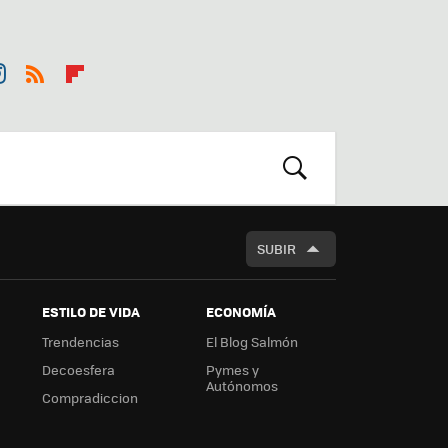
st
RSS
Flip
r
boa
m
rd
BUSCAR
SUBIR
ESTILO DE VIDA
ECONOMÍA
Trendencias
El Blog Salmón
Decoesfera
Pymes y
Autónomos
Compradiccion