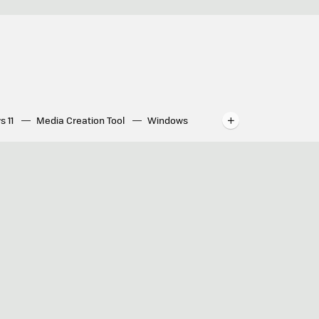
s 11
Media Creation Tool
Windows
indows
WhatsApp para ordenador