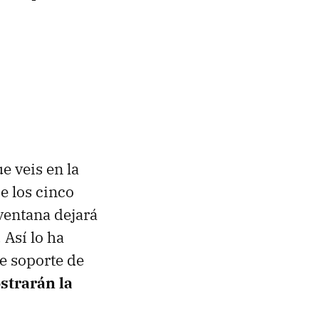
e veis en la
e los cinco
ventana dejará
 Así lo ha
e soporte de
strarán la