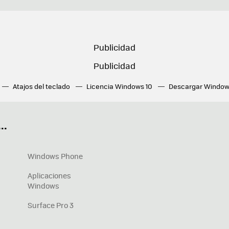
Atajos del teclado
Licencia Windows 10
Descargar Window
ué tarjeta gráfica tengo
Fórmulas Excel
DirectX
Fondos W
OneDrive
Nuevos Surface
..
Windows Phone
Aplicaciones
Windows
Surface Pro 3