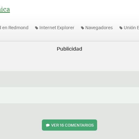
ica
ad en Redmond
Internet Explorer
Navegadores
Unión 
VER
16 COMENTARIOS