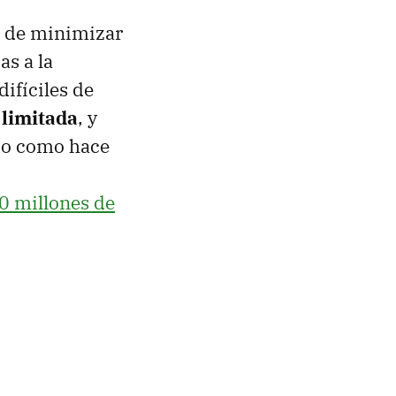
d de minimizar
as a la
ifíciles de
 limitada
, y
do como hace
0 millones de