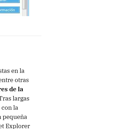
tas en la
ntre otras
es de la
 Tras largas
 con la
un pequeña
et Explorer