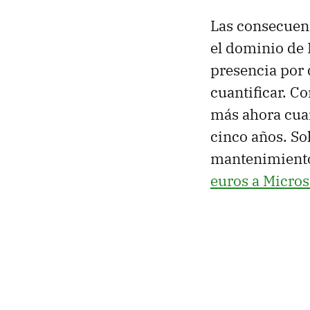
Las consecuenc
el dominio de M
presencia por 
cuantificar. C
más ahora cua
cinco años. So
mantenimiento
euros a Micro