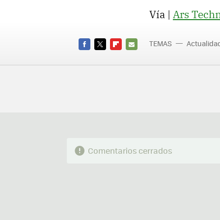
Vía |
Ars Techn
TEMAS
Actualid
FACEBOOK
TWITTER
FLIPBOARD
E-
MAIL
Comentarios cerrados