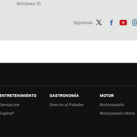
Windows 10
Síguenos
Twit
Fac
You
In
ter
ebo
tub
ag
ok
e
a
ENTRETENIMIENTO
GASTRONOMÍA
MOTOR
Sensacine
Directo al Paladar
Motorpasión
Espinof
Motorpasión Moto