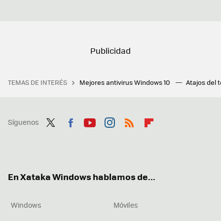
TEMAS DE INTERÉS
Mejores antivirus Windows 10
Atajos del 
Síguenos
Twit
Fac
You
Inst
RSS
Flip
ter
ebo
tub
agr
boa
ok
e
am
rd
En Xataka Windows hablamos de...
Windows
Móviles