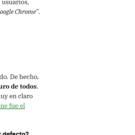
 usuarios,
Google Chrome”
.
do. De hecho,
uro de todos
.
uy en claro
e fue el
r defecto?