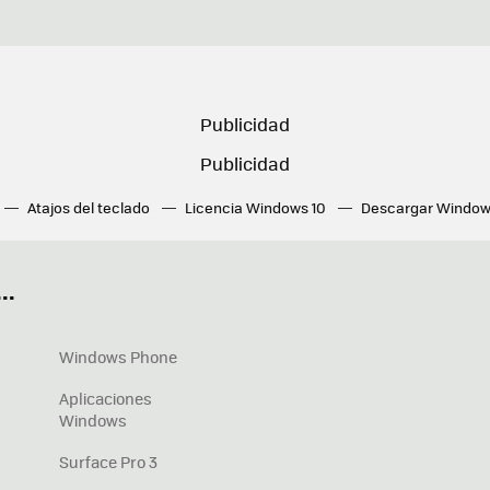
Atajos del teclado
Licencia Windows 10
Descargar Window
ué tarjeta gráfica tengo
Fórmulas Excel
DirectX
Fondos W
OneDrive
Nuevos Surface
..
Windows Phone
Aplicaciones
Windows
Surface Pro 3