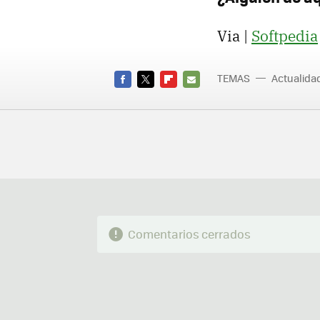
Via |
Softpedia
TEMAS
Actualid
FACEBOOK
TWITTER
FLIPBOARD
E-
MAIL
Comentarios cerrados