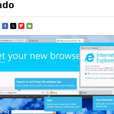
ado
FACEBOOK
TWITTER
FLIPBOARD
E-
MAIL