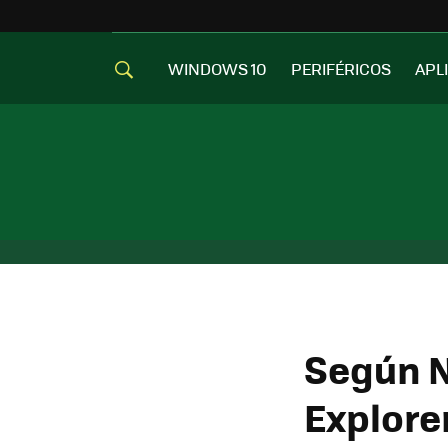
WINDOWS 10
PERIFÉRICOS
APL
Según N
Explore