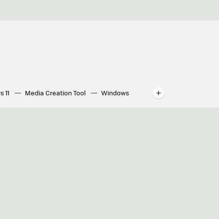
s 11
Media Creation Tool
Windows
indows
WhatsApp para ordenador