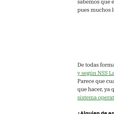
sabemos que es
pues muchos l
De todas forma
y según NSS L
Parece que cua
que hacer, ya 
sistema operat
¿Alguien de a