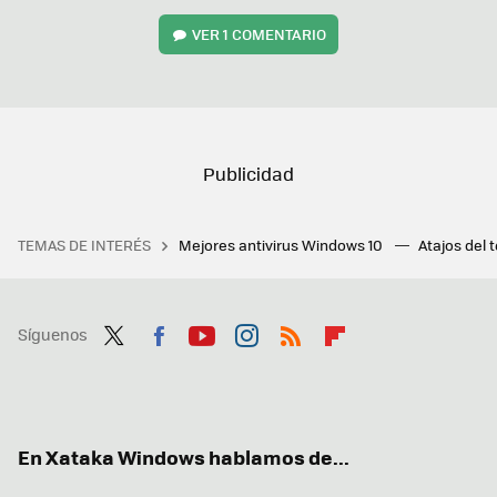
VER
1 COMENTARIO
TEMAS DE INTERÉS
Mejores antivirus Windows 10
Atajos del 
Síguenos
Twit
Fac
You
Inst
RSS
Flip
ter
ebo
tub
agr
boa
ok
e
am
rd
En Xataka Windows hablamos de...