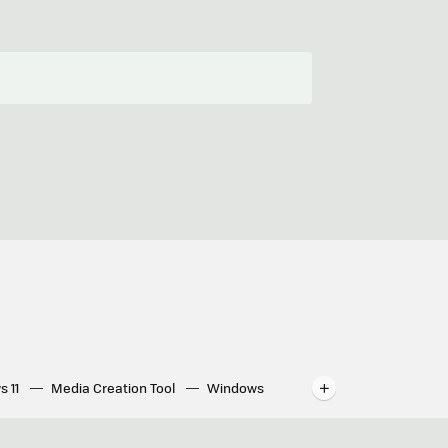
s 11
Media Creation Tool
Windows
indows
WhatsApp para ordenador