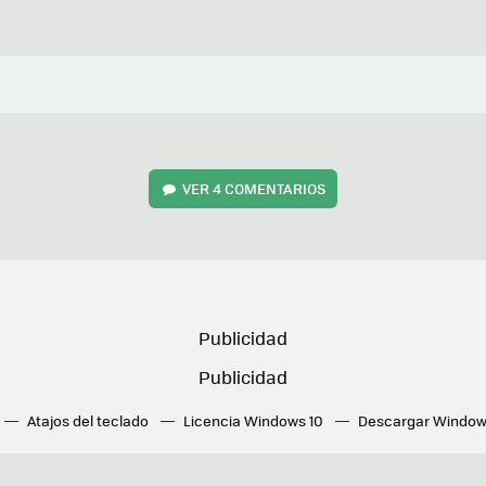
VER
4 COMENTARIOS
Atajos del teclado
Licencia Windows 10
Descargar Window
ué tarjeta gráfica tengo
Fórmulas Excel
DirectX
Fondos W
OneDrive
Nuevos Surface