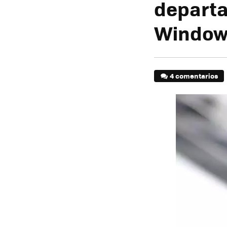
departa
Window
4 comentarios