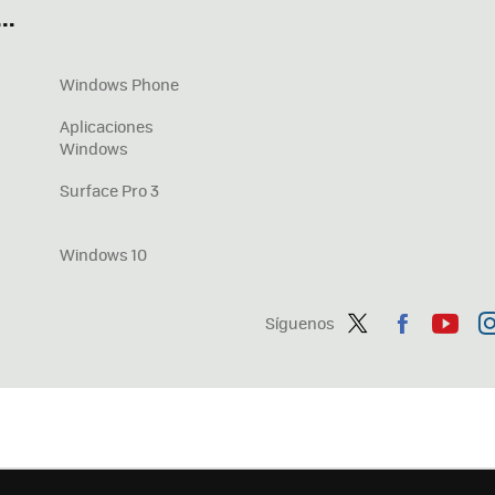
..
Windows Phone
Aplicaciones
Windows
Surface Pro 3
Windows 10
Síguenos
Twit
Fac
You
In
ter
ebo
tub
ag
ok
e
a