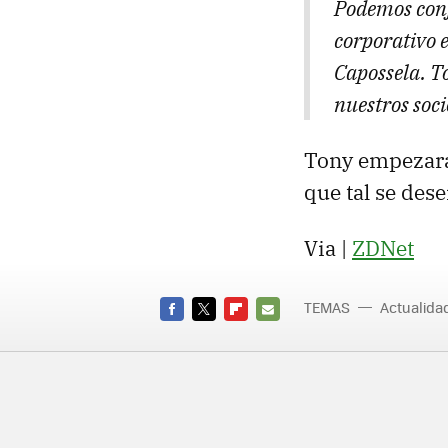
Podemos conf
corporativo 
Capossela. T
nuestros soc
Tony empezará
que tal se des
Via |
ZDNet
TEMAS
Actualid
FACEBOOK
TWITTER
FLIPBOARD
E-
MAIL