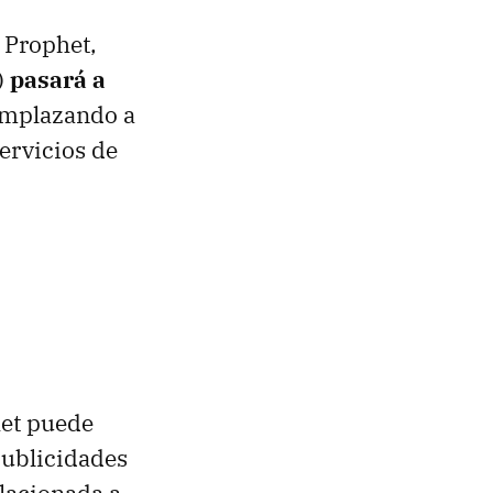
 Prophet,
)
pasará a
emplazando a
ervicios de
het puede
publicidades