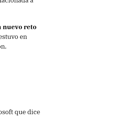
lacionada a
 nuevo reto
 estuvo en
ón.
soft que dice