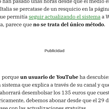
lo han pasado unas horas desde que el medio e
alia se percatase de un resquicio en la página 
ue permitía
seguir actualizando el sistema
a W
ta, parece que
no se trata del único método
.
, porque
un usuario de YouTube
ha descubier
n sistema que explica a través de su canal y qu
ahorrará desembolsar los 135 euros que cues
óricamente, debemos abonar desde que el 29 de
ase con las actualizaciones gratuitas.