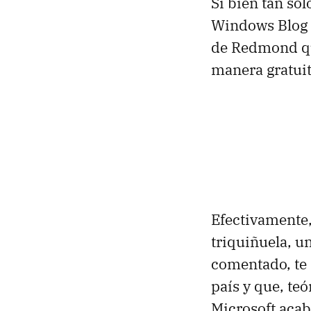
Si bien tan so
Windows Blog It
de Redmond q
manera gratui
Efectivamente
triquiñuela, u
comentado, te 
país y que, te
Microsoft acab