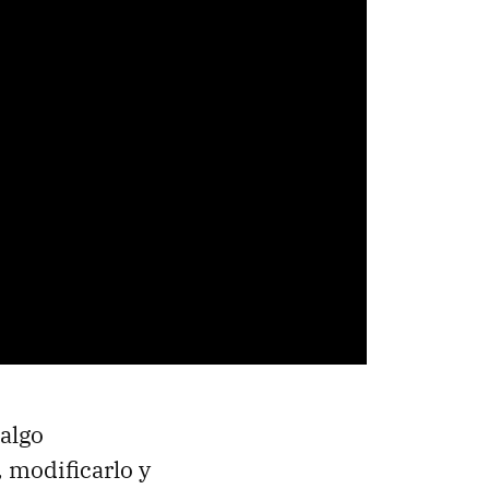
 algo
, modificarlo y