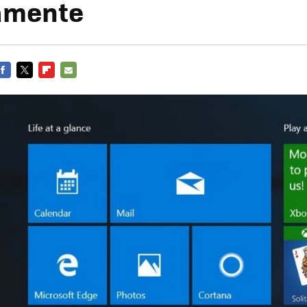
amente
FACEBOOK
TWITTER
FLIPBOARD
E-
MAIL