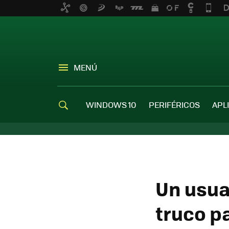
MENÚ
WINDOWS 10
PERIFÉRICOS
APL
Un usua
truco p