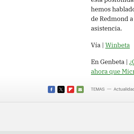
hemos hablado:
de Redmond a a
asistencia.
Vía |
Winbeta
En Genbeta |
¿
ahora que Micr
TEMAS
Actualid
FACEBOOK
TWITTER
FLIPBOARD
E-
MAIL