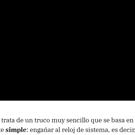
 trata de un truco muy sencillo que se basa en
te
simple
: engañar al reloj de sistema, es decir