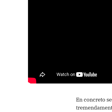
En concreto se
tremendamen