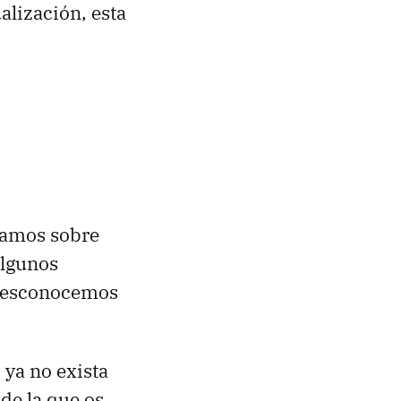
ualización, esta
tamos sobre
algunos
 desconocemos
 ya no exista
de la que os