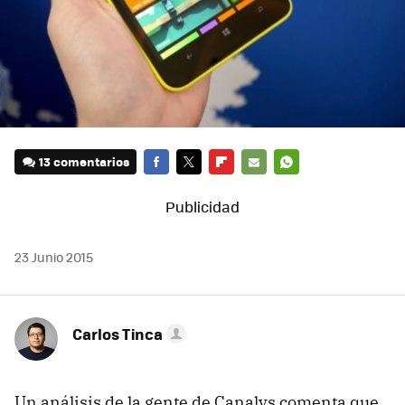
13 comentarios
FACEBOOK
TWITTER
FLIPBOARD
E-
WHATSAPP
MAIL
23 Junio 2015
Carlos Tinca
Un análisis de la gente de Canalys comenta que