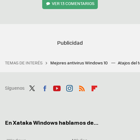
VER
13 COMENTARIOS
TEMAS DE INTERÉS
Mejores antivirus Windows 10
Atajos del 
Síguenos
Twit
Fac
You
Inst
RSS
Flip
ter
ebo
tub
agr
boa
ok
e
am
rd
En Xataka Windows hablamos de...