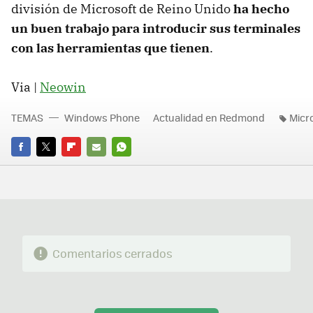
división de Microsoft de Reino Unido
ha hecho
un buen trabajo para introducir sus terminales
con las herramientas que tienen
.
Via |
Neowin
TEMAS
Windows Phone
Actualidad en Redmond
Micr
FACEBOOK
TWITTER
FLIPBOARD
E-
WHATSAPP
MAIL
Comentarios cerrados