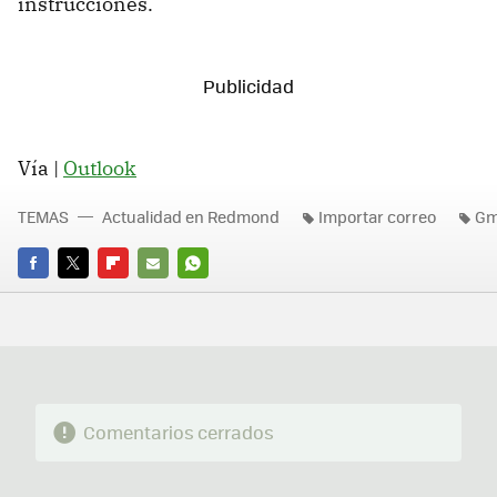
instrucciones.
Vía |
Outlook
TEMAS
Actualidad en Redmond
Importar correo
Gm
FACEBOOK
TWITTER
FLIPBOARD
E-
WHATSAPP
MAIL
Comentarios cerrados