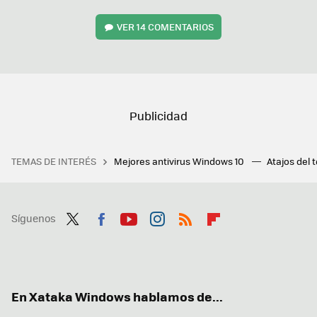
VER
14 COMENTARIOS
TEMAS DE INTERÉS
Mejores antivirus Windows 10
Atajos del 
Síguenos
Twit
Fac
You
Inst
RSS
Flip
ter
ebo
tub
agr
boa
ok
e
am
rd
En Xataka Windows hablamos de...