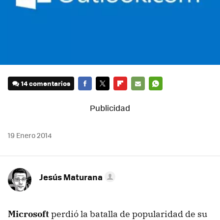
14 comentarios
FACEBOOK
TWITTER
FLIPBOARD
E-
WHATSAPP
MAIL
19 Enero 2014
Jesús Maturana
Microsoft
perdió la batalla de popularidad de su