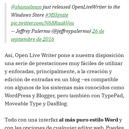
@shanselman
just released OpenLiveWriter to the
Windows Store
#MSIgnite
pic.twitter.com/N68RuukVou
— Jeffrey Palermo (@jeffreypalermo)
26 de
septiembre de 2016
Así, Open Live Writer pone a nuestra disposición
una serie de prestaciones muy fáciles de utilizar
y enfocadas, principalmente, a la creación y
edición de entradas en un blog –es compatible
con algunos de los sistemas más conocidos como
WordPress y Blogger, pero también con TypePad,
Moveable Type y DasBlog.
Todo con una interfaz
al más puro estilo Word
y
con las opciones de cualquier editor web. Puedes