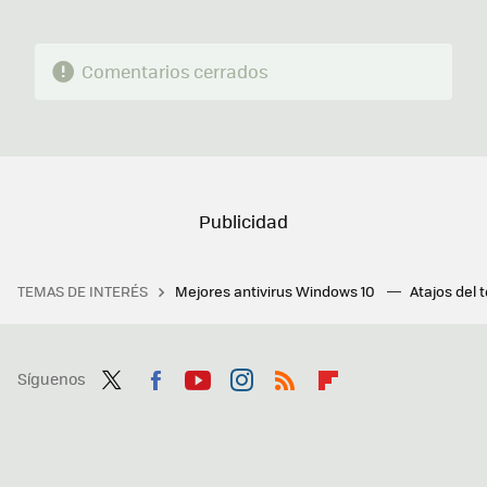
Comentarios cerrados
TEMAS DE INTERÉS
Mejores antivirus Windows 10
Atajos del 
Síguenos
Twit
Fac
You
Inst
RSS
Flip
ter
ebo
tub
agr
boa
ok
e
am
rd