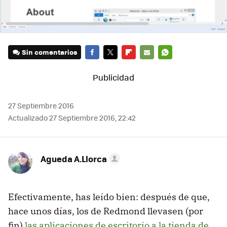
Sin comentarios
FACEBOOK
TWITTER
FLIPBOARD
E-
WHATSAPP
MAIL
27 Septiembre 2016
Actualizado 27 Septiembre 2016, 22:42
Agueda A.Llorca
Efectivamente, has leído bien: después de que,
hace unos días, los de Redmond llevasen (por
fin)
las aplicaciones de escritorio a la tienda de